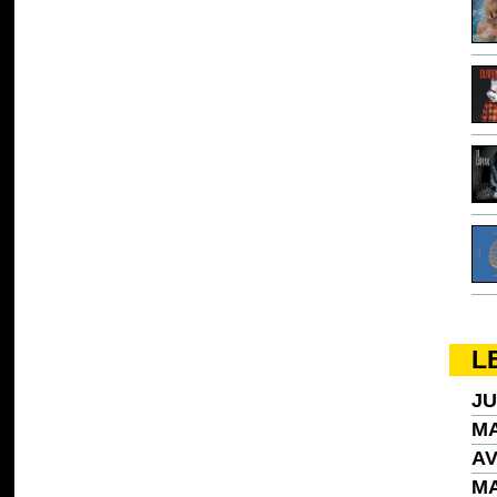
L
JU
MA
AV
MA