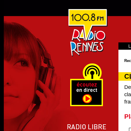
L
Rec
C
De
cl
fra
Pl