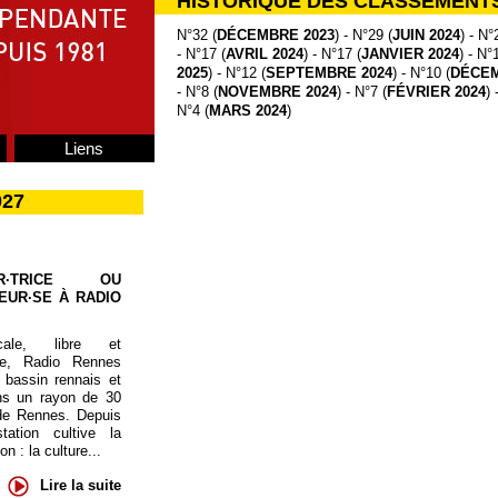
HISTORIQUE DES CLASSEMENT
N°32 (
DÉCEMBRE 2023
) - N°29 (
JUIN 2024
) - N°
- N°17 (
AVRIL 2024
) - N°17 (
JANVIER 2024
) - N°
2025
) - N°12 (
SEPTEMBRE 2024
) - N°10 (
DÉCEM
- N°8 (
NOVEMBRE 2024
) - N°7 (
FÉVRIER 2024
) 
N°4 (
MARS 2024
)
Liens
027
UR·TRICE OU
EUR·SE À RADIO
cale, libre et
te, Radio Rennes
 bassin rennais et
ns un rayon de 30
de Rennes. Depuis
tation cultive la
 : la culture...
Lire la suite