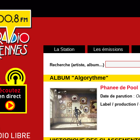
La Station
Les émissions
Recherche (artiste, album...)
ALBUM "Algorythme"
Phanee de Pool
Date de parution
:
Oc
Label / production / 