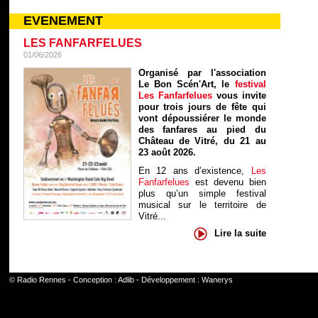
EVENEMENT
LES FANFARFELUES
01/06/2026
Organisé par l'association
Le Bon Scén'Art, le
festival
Les Fanfarfelues
vous invite
pour trois jours de fête qui
vont dépoussiérer le monde
des fanfares au pied du
Château de Vitré, du 21 au
23 août 2026.
En 12 ans d’existence,
Les
Fanfarfelues
est devenu bien
plus qu’un simple festival
musical sur le territoire de
Vitré...
Lire la suite
©
Radio Rennes
- Conception :
Adlib
- Développement :
Wanerys