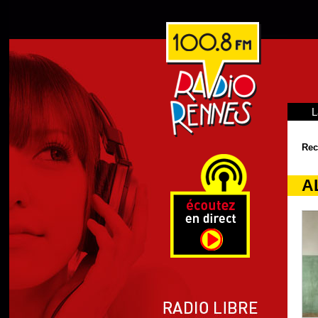
L
Rec
A