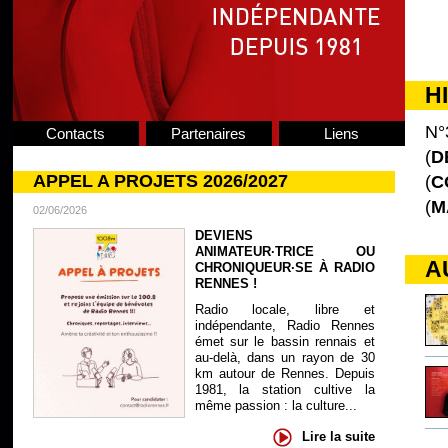
H
N°
Contacts
Partenaires
Liens
(
D
APPEL A PROJETS 2026/2027
(
C
(
M
02/06/2026
DEVIENS
ANIMATEUR·TRICE OU
A
CHRONIQUEUR·SE À RADIO
RENNES !
Radio locale, libre et
indépendante, Radio Rennes
émet sur le bassin rennais et
au-delà, dans un rayon de 30
km autour de Rennes. Depuis
1981, la station cultive la
même passion : la culture...
Lire la suite