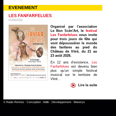
EVENEMENT
LES FANFARFELUES
01/06/2026
Organisé par l'association
Le Bon Scén'Art, le
festival
Les Fanfarfelues
vous invite
pour trois jours de fête qui
vont dépoussiérer le monde
des fanfares au pied du
Château de Vitré, du 21 au
23 août 2026.
En 12 ans d’existence,
Les
Fanfarfelues
est devenu bien
plus qu’un simple festival
musical sur le territoire de
Vitré...
Lire la suite
©
Radio Rennes
- Conception :
Adlib
- Développement :
Wanerys