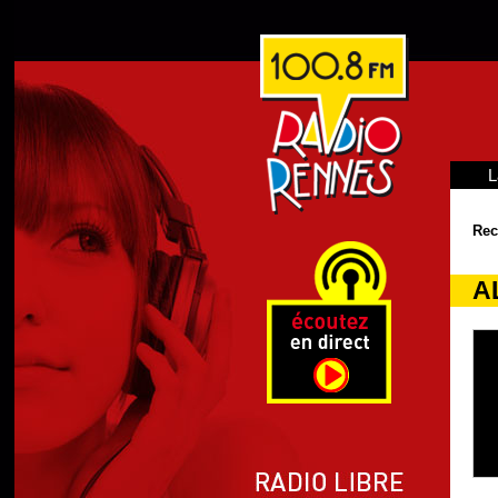
L
Rec
AL