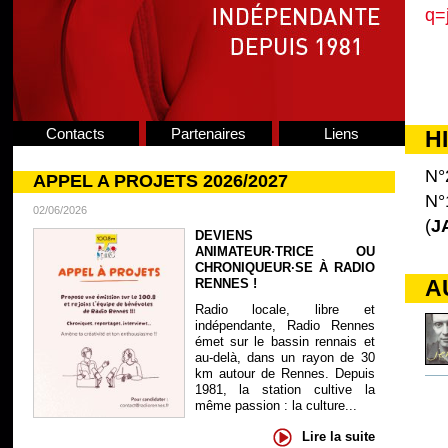
q=
Contacts
Partenaires
Liens
H
N°
APPEL A PROJETS 2026/2027
N°
02/06/2026
(
J
DEVIENS
ANIMATEUR·TRICE OU
CHRONIQUEUR·SE À RADIO
A
RENNES !
Radio locale, libre et
indépendante, Radio Rennes
émet sur le bassin rennais et
au-delà, dans un rayon de 30
km autour de Rennes. Depuis
1981, la station cultive la
même passion : la culture...
Lire la suite