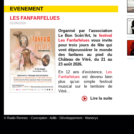
EVENEMENT
LES FANFARFELUES
01/06/2026
Organisé par l'association
Le Bon Scén'Art, le
festival
Les Fanfarfelues
vous invite
pour trois jours de fête qui
vont dépoussiérer le monde
des fanfares au pied du
Château de Vitré, du 21 au
23 août 2026.
En 12 ans d’existence,
Les
Fanfarfelues
est devenu bien
plus qu’un simple festival
musical sur le territoire de
Vitré...
Lire la suite
©
Radio Rennes
- Conception :
Adlib
- Développement :
Wanerys