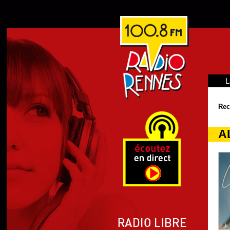
L
Rec
A