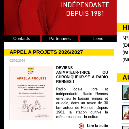
H
N°
Contacts
Partenaires
Liens
(
D
APPEL A PROJETS 2026/2027
(
M
(
N
02/06/2026
DEVIENS
ANIMATEUR·TRICE OU
A
CHRONIQUEUR·SE À RADIO
RENNES !
Radio locale, libre et
indépendante, Radio Rennes
émet sur le bassin rennais et
au-delà, dans un rayon de 30
km autour de Rennes. Depuis
1981, la station cultive la
même passion : la culture...
Lire la suite