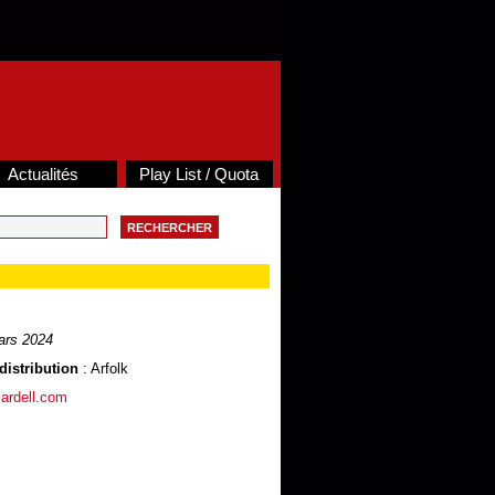
Actualités
Play List / Quota
ars 2024
distribution
: Arfolk
cardell.com