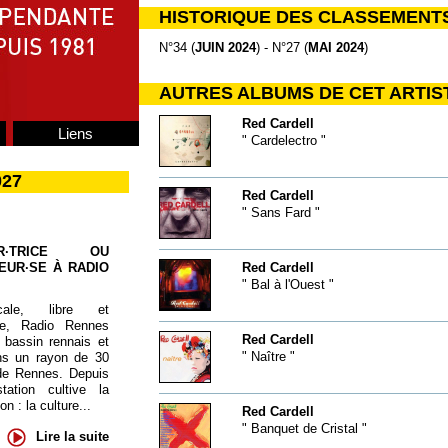
HISTORIQUE DES CLASSEMENT
N°34 (
JUIN 2024
) - N°27 (
MAI 2024
)
AUTRES ALBUMS DE CET ARTIS
Red Cardell
Liens
" Cardelectro "
027
Red Cardell
" Sans Fard "
UR·TRICE OU
EUR·SE À RADIO
Red Cardell
" Bal à l'Ouest "
cale, libre et
te, Radio Rennes
Red Cardell
 bassin rennais et
" Naître "
ns un rayon de 30
de Rennes. Depuis
tation cultive la
 : la culture...
Red Cardell
" Banquet de Cristal "
Lire la suite