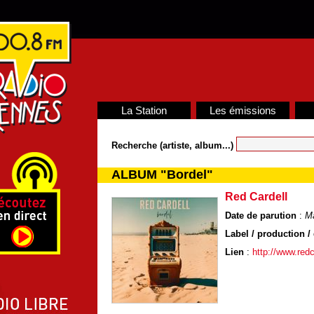
La Station
Les émissions
Recherche (artiste, album...)
ALBUM "Bordel"
Red Cardell
Date de parution
:
M
Label / production / 
Lien
:
http://www.red