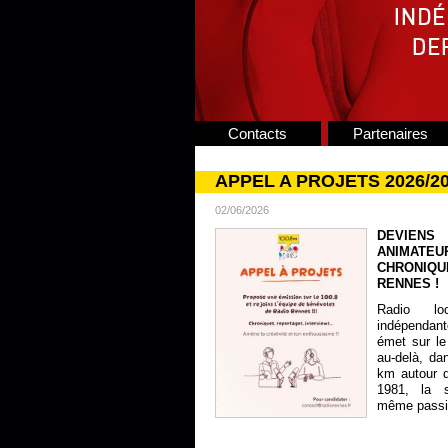
Contacts
Partenaires
APPEL A PROJETS 2026/2
02/06/2026
DEVIENS
ANIMATE
CHRONIQU
RENNES !
Radio lo
indépendan
émet sur le
au-delà, da
km autour 
1981, la s
même passion