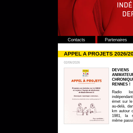
Contacts
Partenaires
APPEL A PROJETS 2026/2
02/06/2026
DEVIENS
ANIMATE
CHRONIQU
RENNES !
Radio lo
indépendan
émet sur le
au-delà, da
km autour 
1981, la s
même passion