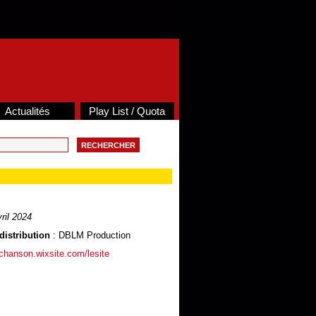
Actualités
Play List / Quota
ril 2024
distribution
: DBLM Production
achanson.wixsite.com/lesite