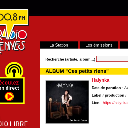
La Station
Les émissions
Recherche (artiste, album...)
ALBUM "Ces petits riens"
Halynka
Date de parution
:
Av
Label / production / 
Lien
:
https://halynk