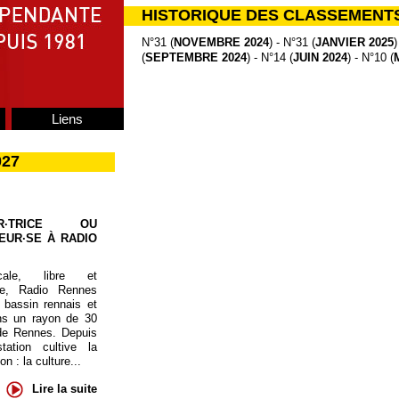
HISTORIQUE DES CLASSEMENT
N°31 (
NOVEMBRE 2024
) - N°31 (
JANVIER 2025
)
(
SEPTEMBRE 2024
) - N°14 (
JUIN 2024
) - N°10 (
Liens
027
UR·TRICE OU
EUR·SE À RADIO
cale, libre et
te, Radio Rennes
 bassin rennais et
ns un rayon de 30
de Rennes. Depuis
tation cultive la
 : la culture...
Lire la suite