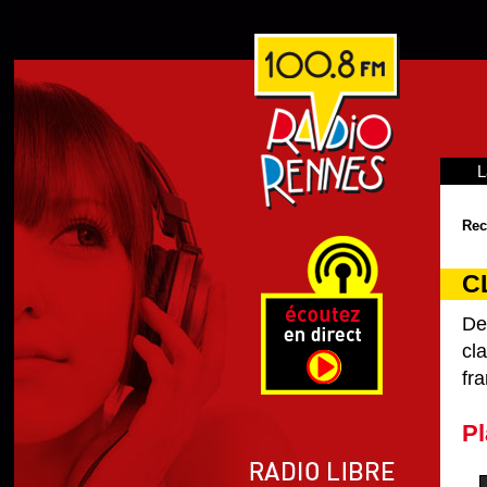
L
Rec
C
De
cl
fra
Pl