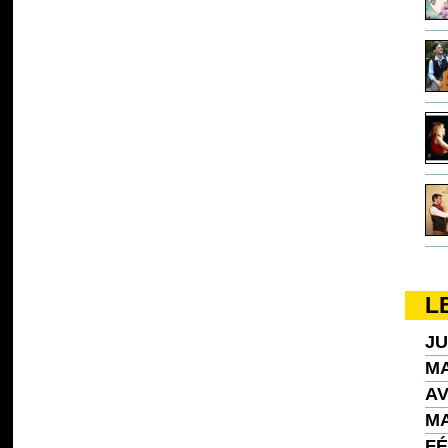
L
JU
MA
AV
MA
FÉ