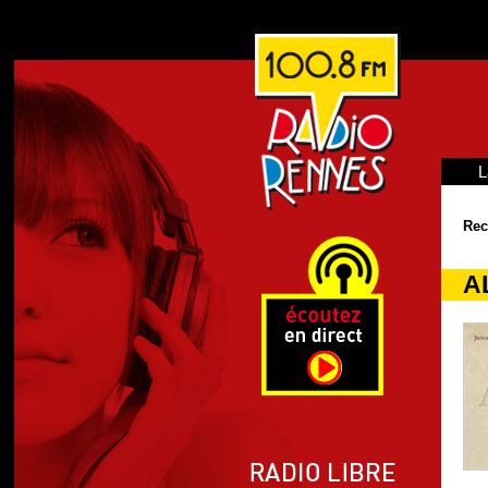
L
Rec
A