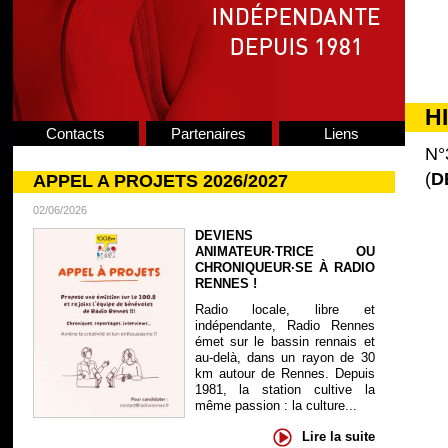
H
Contacts
Partenaires
Liens
N°
(
D
APPEL A PROJETS 2026/2027
02/06/2026
DEVIENS
ANIMATEUR·TRICE OU
CHRONIQUEUR·SE À RADIO
RENNES !
Radio locale, libre et
indépendante, Radio Rennes
émet sur le bassin rennais et
au-delà, dans un rayon de 30
km autour de Rennes. Depuis
1981, la station cultive la
même passion : la culture...
Lire la suite