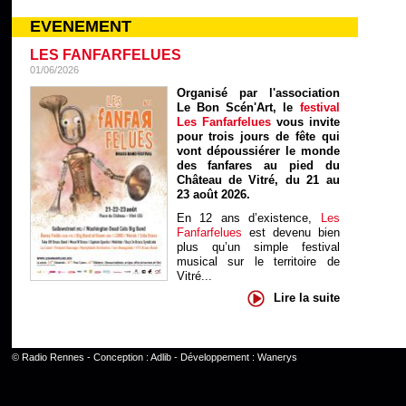
EVENEMENT
LES FANFARFELUES
01/06/2026
Organisé par l'association
Le Bon Scén'Art, le
festival
Les Fanfarfelues
vous invite
pour trois jours de fête qui
vont dépoussiérer le monde
des fanfares au pied du
Château de Vitré, du 21 au
23 août 2026.
En 12 ans d’existence,
Les
Fanfarfelues
est devenu bien
plus qu’un simple festival
musical sur le territoire de
Vitré...
Lire la suite
©
Radio Rennes
- Conception :
Adlib
- Développement :
Wanerys