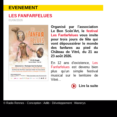
EVENEMENT
LES FANFARFELUES
01/06/2026
Organisé par l'association
Le Bon Scén'Art, le
festival
Les Fanfarfelues
vous invite
pour trois jours de fête qui
vont dépoussiérer le monde
des fanfares au pied du
Château de Vitré, du 21 au
23 août 2026.
En 12 ans d’existence,
Les
Fanfarfelues
est devenu bien
plus qu’un simple festival
musical sur le territoire de
Vitré...
Lire la suite
©
Radio Rennes
- Conception :
Adlib
- Développement :
Wanerys