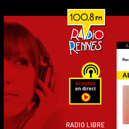
L
Rec
A