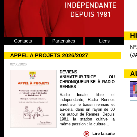
H
Contacts
Partenaires
Liens
N°
(
J
APPEL A PROJETS 2026/2027
02/06/2026
DEVIENS
A
ANIMATEUR·TRICE OU
CHRONIQUEUR·SE À RADIO
RENNES !
Radio locale, libre et
indépendante, Radio Rennes
émet sur le bassin rennais et
au-delà, dans un rayon de 30
km autour de Rennes. Depuis
1981, la station cultive la
même passion : la culture...
Lire la suite