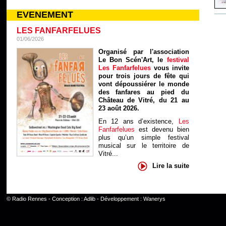
EVENEMENT
LES FANFARFELUES
01/06/2026
Organisé par l'association
Le Bon Scén'Art, le
festival
Les Fanfarfelues
vous invite
pour trois jours de fête qui
vont dépoussiérer le monde
des fanfares au pied du
Château de Vitré, du 21 au
23 août 2026.
En 12 ans d’existence,
Les
Fanfarfelues
est devenu bien
plus qu’un simple festival
musical sur le territoire de
Vitré...
Lire la suite
©
Radio Rennes
- Conception :
Adlib
- Développement :
Wanerys