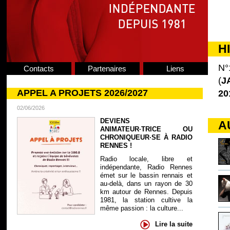
H
N°
Contacts
Partenaires
Liens
(
J
APPEL A PROJETS 2026/2027
20
02/06/2026
DEVIENS
A
ANIMATEUR·TRICE OU
CHRONIQUEUR·SE À RADIO
RENNES !
Radio locale, libre et
indépendante, Radio Rennes
émet sur le bassin rennais et
au-delà, dans un rayon de 30
km autour de Rennes. Depuis
1981, la station cultive la
même passion : la culture...
Lire la suite