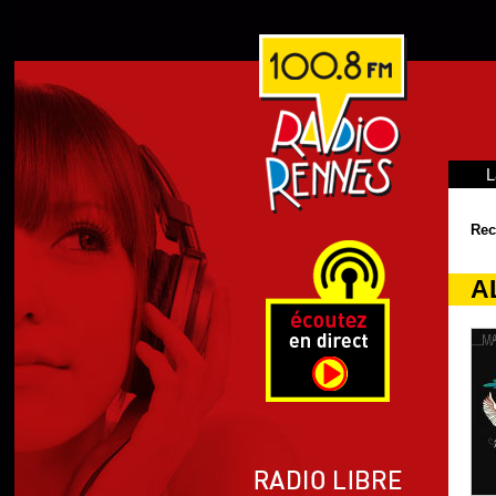
L
Rec
A