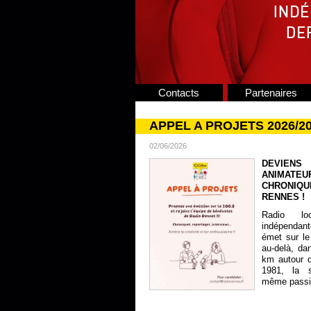
Contacts
Partenaires
APPEL A PROJETS 2026/2
02/06/2026
DEVIENS
ANIMATE
CHRONIQU
RENNES !
Radio lo
indépendan
émet sur le
au-delà, da
km autour 
1981, la s
même passion