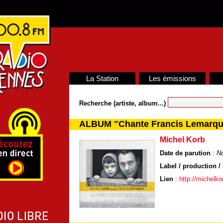
La Station
Les émissions
Recherche (artiste, album...)
ALBUM "Chante Francis Lemarqu
Michel Korb
Date de parution
:
N
Label / production / 
Lien
:
http://michelk