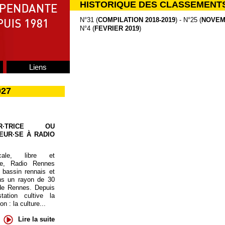
HISTORIQUE DES CLASSEMENT
N°31 (
COMPILATION 2018-2019
) - N°25 (
NOVEM
N°4 (
FEVRIER 2019
)
Liens
027
UR·TRICE OU
EUR·SE À RADIO
cale, libre et
te, Radio Rennes
 bassin rennais et
ns un rayon de 30
de Rennes. Depuis
tation cultive la
 : la culture...
Lire la suite