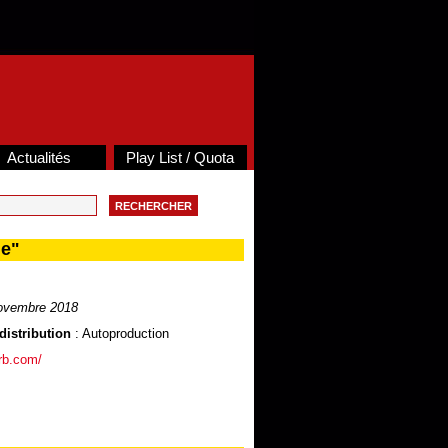
Actualités
Play List / Quota
e"
ovembre 2018
distribution
: Autoproduction
orb.com/