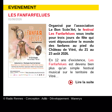
EVENEMENT
LES FANFARFELUES
01/06/2026
Organisé par l'association
Le Bon Scén'Art, le
festival
Les Fanfarfelues
vous invite
pour trois jours de fête qui
vont dépoussiérer le monde
des fanfares au pied du
Château de Vitré, du 21 au
23 août 2026.
En 12 ans d’existence,
Les
Fanfarfelues
est devenu bien
plus qu’un simple festival
musical sur le territoire de
Vitré...
Lire la suite
©
Radio Rennes
- Conception :
Adlib
- Développement :
Wanerys