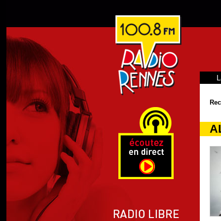
L
Rec
A