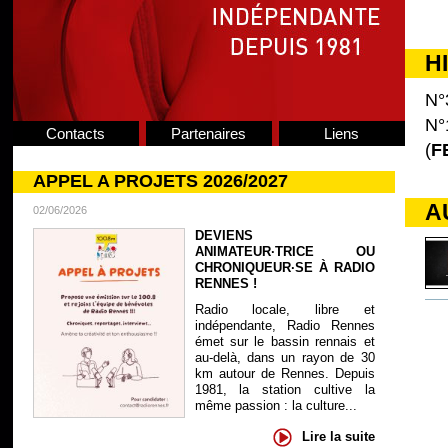
H
N°
N°
Contacts
Partenaires
Liens
(
F
APPEL A PROJETS 2026/2027
A
02/06/2026
DEVIENS
ANIMATEUR·TRICE OU
CHRONIQUEUR·SE À RADIO
RENNES !
Radio locale, libre et
indépendante, Radio Rennes
émet sur le bassin rennais et
au-delà, dans un rayon de 30
km autour de Rennes. Depuis
1981, la station cultive la
même passion : la culture...
Lire la suite