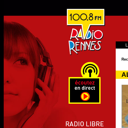
L
Rec
A