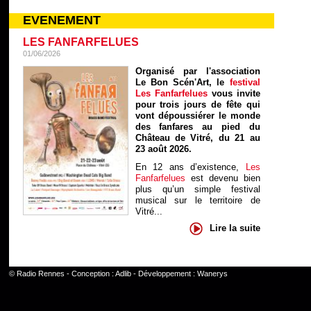
EVENEMENT
LES FANFARFELUES
01/06/2026
Organisé par l'association
Le Bon Scén'Art, le
festival
Les Fanfarfelues
vous invite
pour trois jours de fête qui
vont dépoussiérer le monde
des fanfares au pied du
Château de Vitré, du 21 au
23 août 2026.
En 12 ans d’existence,
Les
Fanfarfelues
est devenu bien
plus qu’un simple festival
musical sur le territoire de
Vitré...
Lire la suite
©
Radio Rennes
- Conception :
Adlib
- Développement :
Wanerys