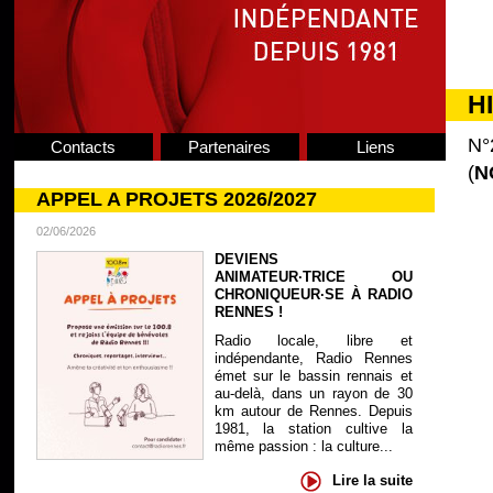
H
N°
Contacts
Partenaires
Liens
(
N
APPEL A PROJETS 2026/2027
02/06/2026
DEVIENS
ANIMATEUR·TRICE OU
CHRONIQUEUR·SE À RADIO
RENNES !
Radio locale, libre et
indépendante, Radio Rennes
émet sur le bassin rennais et
au-delà, dans un rayon de 30
km autour de Rennes. Depuis
1981, la station cultive la
même passion : la culture...
Lire la suite