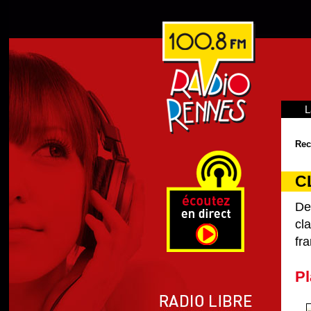
L
Rec
C
De
cl
fra
Pl