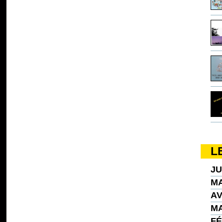
L
JU
MA
AV
MA
FÉ