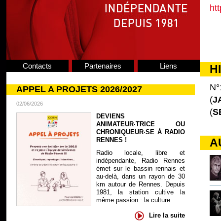
ht
Contacts
Partenaires
Liens
H
N°
APPEL A PROJETS 2026/2027
(
J
02/06/2026
(
S
DEVIENS
ANIMATEUR·TRICE OU
CHRONIQUEUR·SE À RADIO
RENNES !
A
Radio locale, libre et
indépendante, Radio Rennes
émet sur le bassin rennais et
au-delà, dans un rayon de 30
km autour de Rennes. Depuis
1981, la station cultive la
même passion : la culture...
Lire la suite