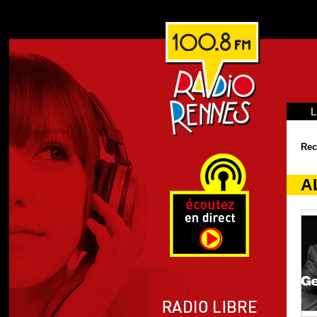
L
Rec
A