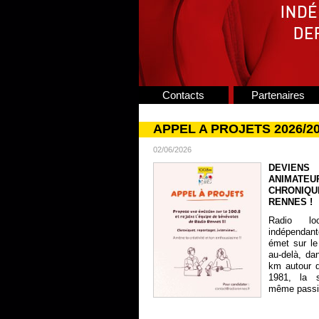
Contacts
Partenaires
APPEL A PROJETS 2026/2
02/06/2026
DEVIENS
ANIMATE
CHRONIQU
RENNES !
Radio lo
indépendan
émet sur le
au-delà, da
km autour 
1981, la s
même passion