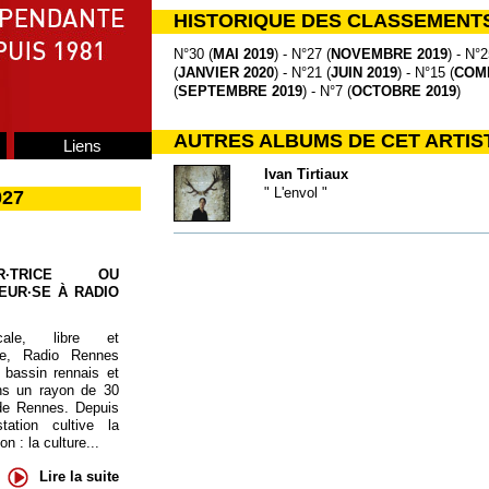
HISTORIQUE DES CLASSEMENT
N°30 (
MAI 2019
) - N°27 (
NOVEMBRE 2019
) - N°2
(
JANVIER 2020
) - N°21 (
JUIN 2019
) - N°15 (
COMP
(
SEPTEMBRE 2019
) - N°7 (
OCTOBRE 2019
)
AUTRES ALBUMS DE CET ARTIS
Liens
Ivan Tirtiaux
" L'envol "
027
UR·TRICE OU
EUR·SE À RADIO
cale, libre et
te, Radio Rennes
 bassin rennais et
ns un rayon de 30
de Rennes. Depuis
tation cultive la
 : la culture...
Lire la suite