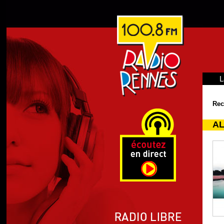
L
Rec
AL