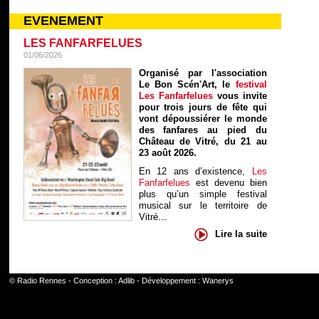
EVENEMENT
LES FANFARFELUES
01/06/2026
Organisé par l'association
Le Bon Scén'Art, le
festival
Les Fanfarfelues
vous invite
pour trois jours de fête qui
vont dépoussiérer le monde
des fanfares au pied du
Château de Vitré, du 21 au
23 août 2026.
En 12 ans d’existence,
Les
Fanfarfelues
est devenu bien
plus qu’un simple festival
musical sur le territoire de
Vitré...
Lire la suite
©
Radio Rennes
- Conception :
Adlib
- Développement :
Wanerys