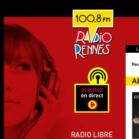
L
Rec
A