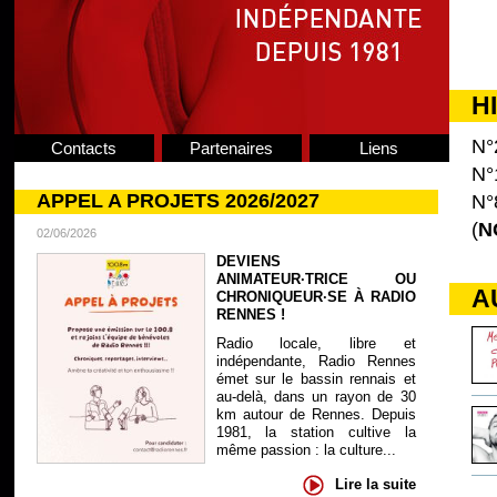
H
N°
Contacts
Partenaires
Liens
N°
APPEL A PROJETS 2026/2027
N°
(
N
02/06/2026
DEVIENS
ANIMATEUR·TRICE OU
A
CHRONIQUEUR·SE À RADIO
RENNES !
Radio locale, libre et
indépendante, Radio Rennes
émet sur le bassin rennais et
au-delà, dans un rayon de 30
km autour de Rennes. Depuis
1981, la station cultive la
même passion : la culture...
Lire la suite