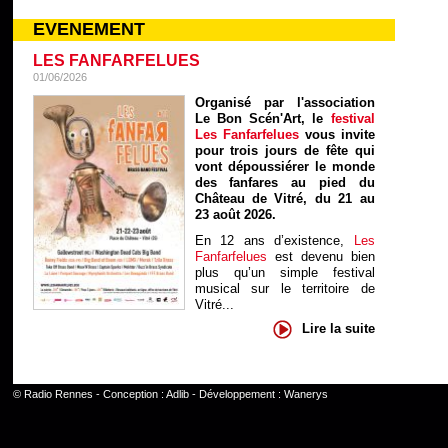
EVENEMENT
LES FANFARFELUES
01/06/2026
Organisé par l'association
Le Bon Scén'Art, le
festival
Les Fanfarfelues
vous invite
pour trois jours de fête qui
vont dépoussiérer le monde
des fanfares au pied du
Château de Vitré, du 21 au
23 août 2026.
En 12 ans d’existence,
Les
Fanfarfelues
est devenu bien
plus qu’un simple festival
musical sur le territoire de
Vitré...
Lire la suite
©
Radio Rennes
- Conception :
Adlib
- Développement :
Wanerys