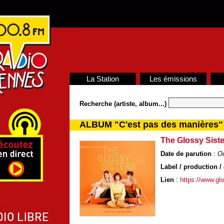
La Station
Les émissions
Recherche (artiste, album...)
ALBUM "C'est pas des manières"
The Glossy Siste
Date de parution
:
Oc
Label / production / 
Lien
:
https://www.gl