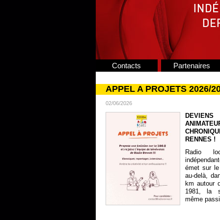
Contacts
Partenaires
APPEL A PROJETS 2026/2
02/06/2026
DEVIENS
ANIMATE
CHRONIQU
RENNES !
Radio lo
indépendan
émet sur le
au-delà, da
km autour 
1981, la s
même passion