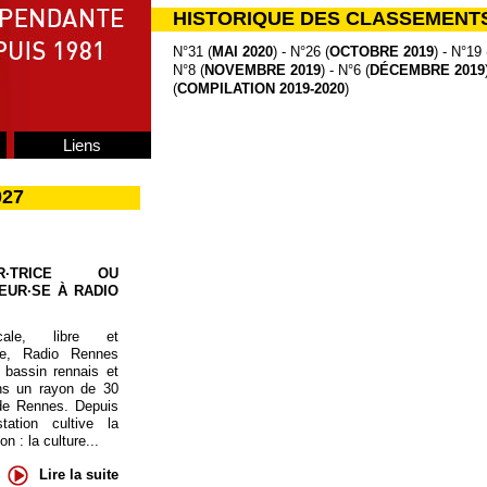
HISTORIQUE DES CLASSEMENT
N°31 (
MAI 2020
) - N°26 (
OCTOBRE 2019
) - N°19 
N°8 (
NOVEMBRE 2019
) - N°6 (
DÉCEMBRE 2019
(
COMPILATION 2019-2020
)
Liens
027
UR·TRICE OU
EUR·SE À RADIO
cale, libre et
te, Radio Rennes
 bassin rennais et
ns un rayon de 30
de Rennes. Depuis
tation cultive la
 : la culture...
Lire la suite