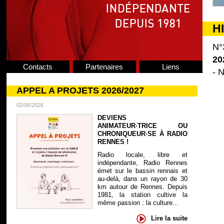
H
N°
20
Contacts
Partenaires
Liens
- N
APPEL A PROJETS 2026/2027
02/06/2026
DEVIENS
ANIMATEUR·TRICE OU
CHRONIQUEUR·SE À RADIO
RENNES !
Radio locale, libre et
indépendante, Radio Rennes
émet sur le bassin rennais et
au-delà, dans un rayon de 30
km autour de Rennes. Depuis
1981, la station cultive la
même passion : la culture...
Lire la suite