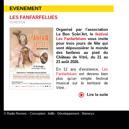
EVENEMENT
LES FANFARFELUES
01/06/2026
Organisé par l'association
Le Bon Scén'Art, le
festival
Les Fanfarfelues
vous invite
pour trois jours de fête qui
vont dépoussiérer le monde
des fanfares au pied du
Château de Vitré, du 21 au
23 août 2026.
En 12 ans d’existence,
Les
Fanfarfelues
est devenu bien
plus qu’un simple festival
musical sur le territoire de
Vitré...
Lire la suite
©
Radio Rennes
- Conception :
Adlib
- Développement :
Wanerys