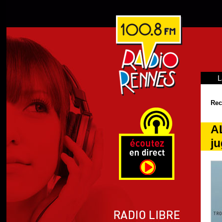
L
Rec
A
ju