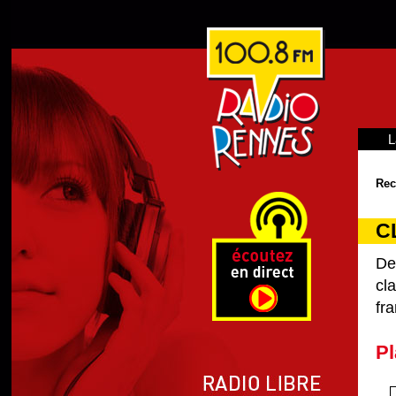
L
Rec
C
De
cl
fra
Pl