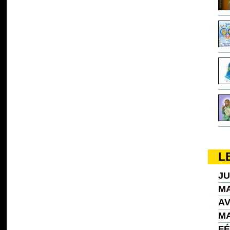
L
JU
MA
AV
MA
FÉ