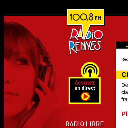
L
Rec
C
De
cl
fra
Pl