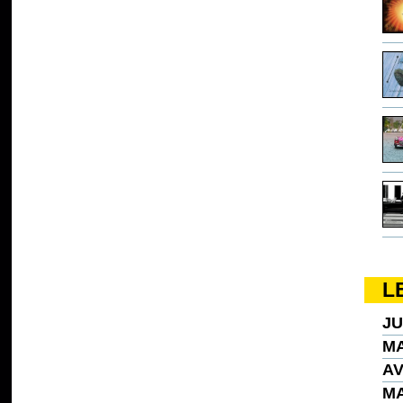
L
JU
MA
AV
MA