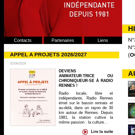
H
N°
Contacts
Partenaires
Liens
N°
APPEL A PROJETS 2026/2027
(
O
02/06/2026
DEVIENS
A
ANIMATEUR·TRICE OU
CHRONIQUEUR·SE À RADIO
RENNES !
Radio locale, libre et
indépendante, Radio Rennes
émet sur le bassin rennais et
au-delà, dans un rayon de 30
km autour de Rennes. Depuis
1981, la station cultive la
même passion : la culture...
Lire la suite