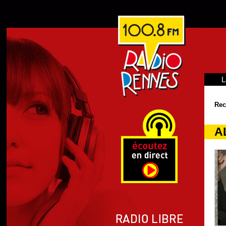
L
Rec
A