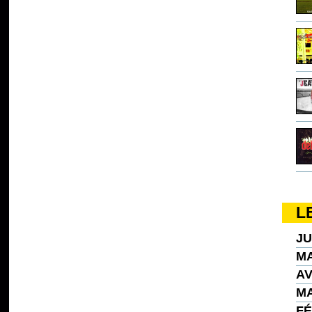
L
JU
MA
AV
MA
FÉ