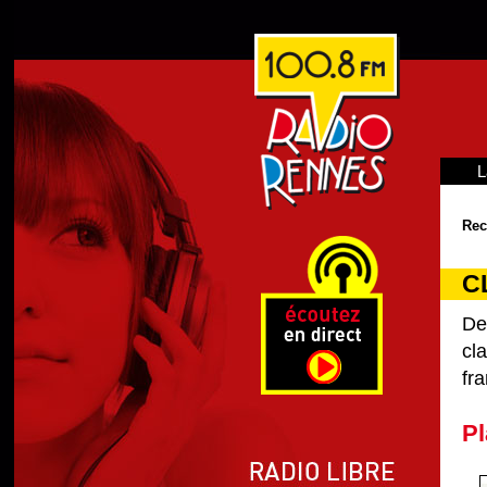
L
Rec
C
De
cl
fra
Pl