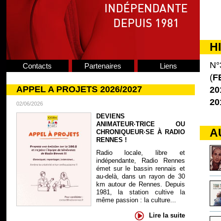
H
N°
Contacts
Partenaires
Liens
(
F
APPEL A PROJETS 2026/2027
20
20
02/06/2026
DEVIENS
ANIMATEUR·TRICE OU
A
CHRONIQUEUR·SE À RADIO
RENNES !
Radio locale, libre et
indépendante, Radio Rennes
émet sur le bassin rennais et
au-delà, dans un rayon de 30
km autour de Rennes. Depuis
1981, la station cultive la
même passion : la culture...
Lire la suite