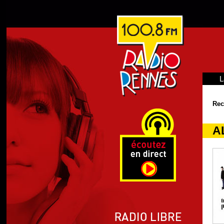
L
Rec
A