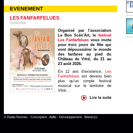
EVENEMENT
LES FANFARFELUES
01/06/2026
Organisé par l'association
Le Bon Scén'Art, le
festival
Les Fanfarfelues
vous invite
pour trois jours de fête qui
vont dépoussiérer le monde
des fanfares au pied du
Château de Vitré, du 21 au
23 août 2026.
En 12 ans d’existence,
Les
Fanfarfelues
est devenu bien
plus qu’un simple festival
musical sur le territoire de
Vitré...
Lire la suite
©
Radio Rennes
- Conception :
Adlib
- Développement :
Wanerys