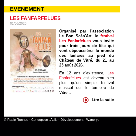
EVENEMENT
LES FANFARFELUES
01/06/2026
Organisé par l'association
Le Bon Scén'Art, le
festival
Les Fanfarfelues
vous invite
pour trois jours de fête qui
vont dépoussiérer le monde
des fanfares au pied du
Château de Vitré, du 21 au
23 août 2026.
En 12 ans d’existence,
Les
Fanfarfelues
est devenu bien
plus qu’un simple festival
musical sur le territoire de
Vitré...
Lire la suite
©
Radio Rennes
- Conception :
Adlib
- Développement :
Wanerys