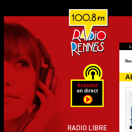
L
Rec
A