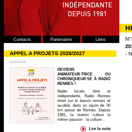
H
N°
Contacts
Partenaires
Liens
20
APPEL A PROJETS 2026/2027
- N
02/06/2026
DEVIENS
ANIMATEUR·TRICE OU
CHRONIQUEUR·SE À RADIO
RENNES !
Radio locale, libre et
indépendante, Radio Rennes
émet sur le bassin rennais et
au-delà, dans un rayon de 30
km autour de Rennes. Depuis
1981, la station cultive la
même passion : la culture...
Lire la suite