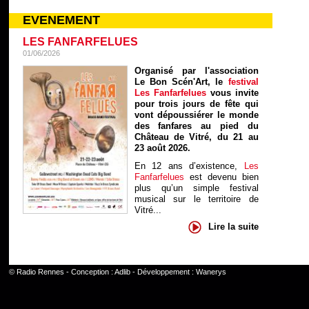
EVENEMENT
LES FANFARFELUES
01/06/2026
Organisé par l'association
Le Bon Scén'Art, le
festival
Les Fanfarfelues
vous invite
pour trois jours de fête qui
vont dépoussiérer le monde
des fanfares au pied du
Château de Vitré, du 21 au
23 août 2026.
En 12 ans d’existence,
Les
Fanfarfelues
est devenu bien
plus qu’un simple festival
musical sur le territoire de
Vitré...
Lire la suite
©
Radio Rennes
- Conception :
Adlib
- Développement :
Wanerys