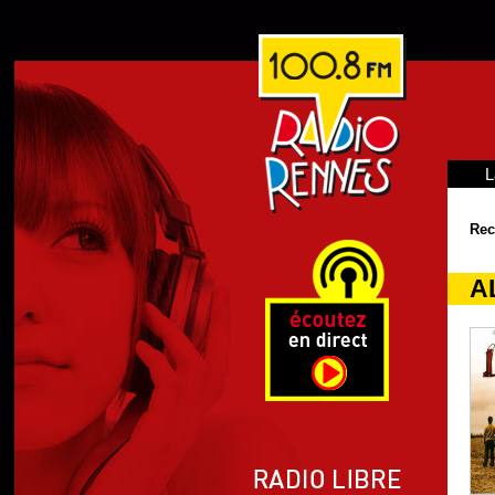
L
Rec
A