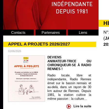
H
N°
Contacts
Partenaires
Liens
(
J
APPEL A PROJETS 2026/2027
20
02/06/2026
DEVIENS
ANIMATEUR·TRICE OU
CHRONIQUEUR·SE À RADIO
RENNES !
Radio locale, libre et
indépendante, Radio Rennes
émet sur le bassin rennais et
au-delà, dans un rayon de 30
km autour de Rennes. Depuis
1981, la station cultive la
même passion : la culture...
Lire la suite