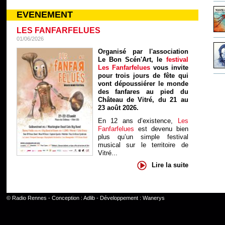
EVENEMENT
LES FANFARFELUES
01/06/2026
Organisé par l'association
Le Bon Scén'Art, le
festival
Les Fanfarfelues
vous invite
pour trois jours de fête qui
vont dépoussiérer le monde
des fanfares au pied du
Château de Vitré, du 21 au
23 août 2026.
En 12 ans d’existence,
Les
Fanfarfelues
est devenu bien
plus qu’un simple festival
musical sur le territoire de
Vitré...
Lire la suite
©
Radio Rennes
- Conception :
Adlib
- Développement :
Wanerys