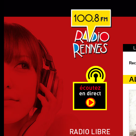
L
Rec
AL