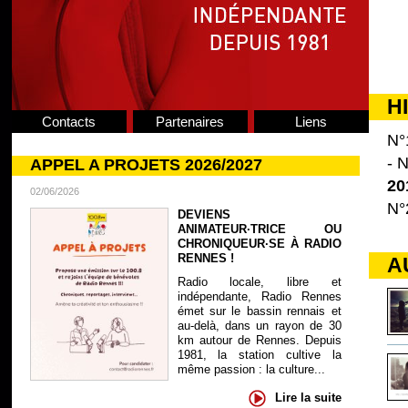
H
Contacts
Partenaires
Liens
N°
- N
APPEL A PROJETS 2026/2027
20
02/06/2026
N°
DEVIENS
ANIMATEUR·TRICE OU
CHRONIQUEUR·SE À RADIO
RENNES !
A
Radio locale, libre et
indépendante, Radio Rennes
émet sur le bassin rennais et
au-delà, dans un rayon de 30
km autour de Rennes. Depuis
1981, la station cultive la
même passion : la culture...
Lire la suite