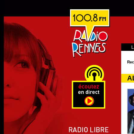
L
Rec
A