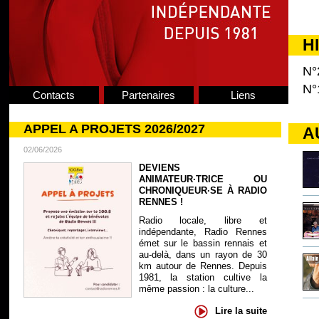
H
N°
N°
Contacts
Partenaires
Liens
APPEL A PROJETS 2026/2027
A
02/06/2026
DEVIENS
ANIMATEUR·TRICE OU
CHRONIQUEUR·SE À RADIO
RENNES !
Radio locale, libre et
indépendante, Radio Rennes
émet sur le bassin rennais et
au-delà, dans un rayon de 30
km autour de Rennes. Depuis
1981, la station cultive la
même passion : la culture...
Lire la suite