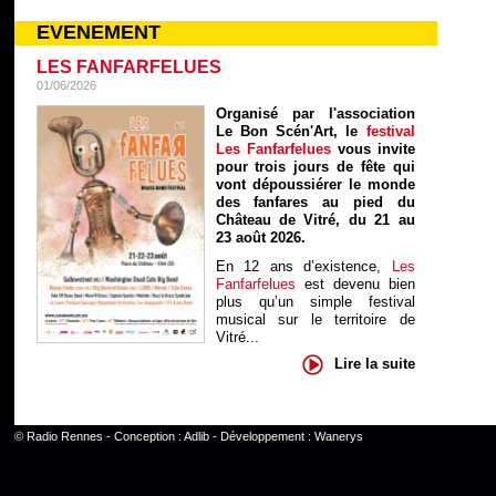
EVENEMENT
LES FANFARFELUES
01/06/2026
Organisé par l'association
Le Bon Scén'Art, le
festival
Les Fanfarfelues
vous invite
pour trois jours de fête qui
vont dépoussiérer le monde
des fanfares au pied du
Château de Vitré, du 21 au
23 août 2026.
En 12 ans d’existence,
Les
Fanfarfelues
est devenu bien
plus qu’un simple festival
musical sur le territoire de
Vitré...
Lire la suite
©
Radio Rennes
- Conception :
Adlib
- Développement :
Wanerys