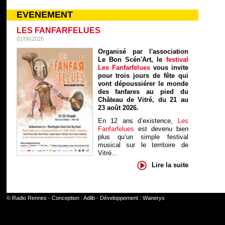
EVENEMENT
LES FANFARFELUES
01/06/2026
Organisé par l'association
Le Bon Scén'Art, le
festival
Les Fanfarfelues
vous invite
pour trois jours de fête qui
vont dépoussiérer le monde
des fanfares au pied du
Château de Vitré, du 21 au
23 août 2026.
En 12 ans d’existence,
Les
Fanfarfelues
est devenu bien
plus qu’un simple festival
musical sur le territoire de
Vitré...
Lire la suite
©
Radio Rennes
- Conception :
Adlib
- Développement :
Wanerys