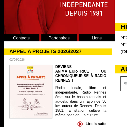
H
N°
Contacts
Partenaires
Liens
N°
APPEL A PROJETS 2026/2027
(
D
02/06/2026
DEVIENS
A
ANIMATEUR·TRICE OU
CHRONIQUEUR·SE À RADIO
RENNES !
Radio locale, libre et
indépendante, Radio Rennes
émet sur le bassin rennais et
au-delà, dans un rayon de 30
km autour de Rennes. Depuis
1981, la station cultive la
même passion : la culture...
Lire la suite