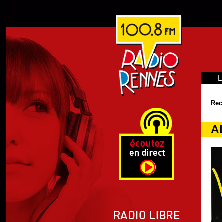
L
Rec
A