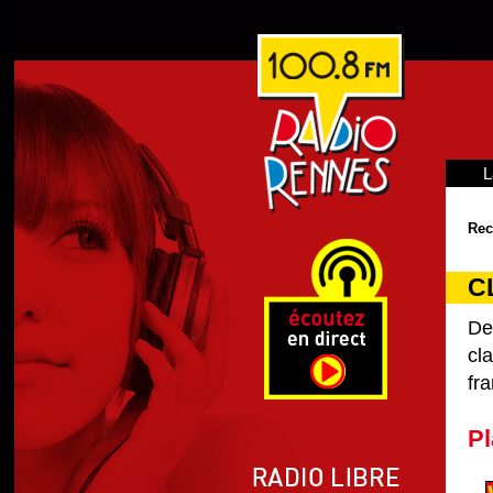
L
Rec
C
De
cl
fra
Pl