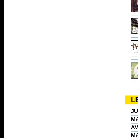
L
JU
MA
AV
MA