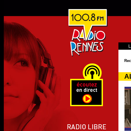
L
Rec
A