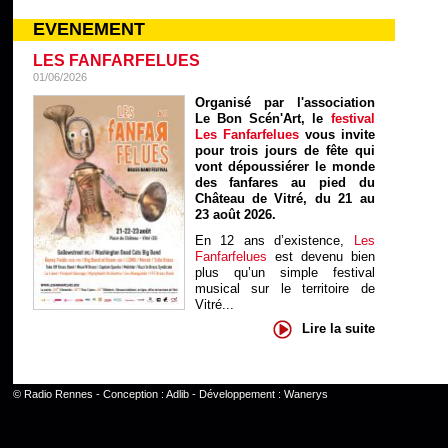
EVENEMENT
LES FANFARFELUES
01/06/2026
Organisé par l'association
Le Bon Scén'Art, le
festival
Les Fanfarfelues
vous invite
pour trois jours de fête qui
vont dépoussiérer le monde
des fanfares au pied du
Château de Vitré, du 21 au
23 août 2026.
En 12 ans d’existence,
Les
Fanfarfelues
est devenu bien
plus qu’un simple festival
musical sur le territoire de
Vitré...
Lire la suite
©
Radio Rennes
- Conception :
Adlib
- Développement :
Wanerys