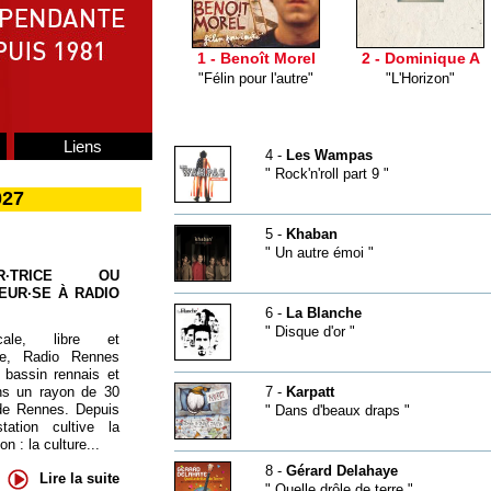
1 - Benoît Morel
2 - Dominique A
"Félin pour l'autre"
"L'Horizon"
Liens
4 -
Les Wampas
" Rock'n'roll part 9 "
027
5 -
Khaban
" Un autre émoi "
UR·TRICE OU
EUR·SE À RADIO
6 -
La Blanche
" Disque d'or "
cale, libre et
te, Radio Rennes
 bassin rennais et
ns un rayon de 30
7 -
Karpatt
de Rennes. Depuis
" Dans d'beaux draps "
tation cultive la
 : la culture...
8 -
Gérard Delahaye
Lire la suite
" Quelle drôle de terre "