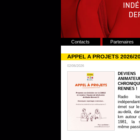
Contacts
Partenaires
APPEL A PROJETS 2026/2
02/06/2026
DEVIENS
ANIMATE
CHRONIQU
RENNES !
Radio lo
indépendan
émet sur le
au-delà, da
km autour 
1981, la s
même passion