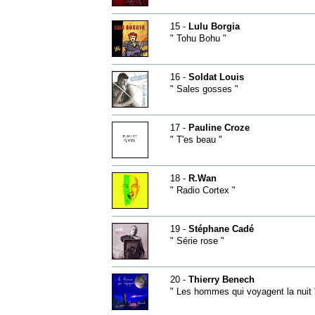
15 -
Lulu Borgia
" Tohu Bohu "
16 -
Soldat Louis
" Sales gosses "
17 -
Pauline Croze
" T'es beau "
18 -
R.Wan
" Radio Cortex "
19 -
Stéphane Cadé
" Série rose "
20 -
Thierry Benech
" Les hommes qui voyagent la nuit 