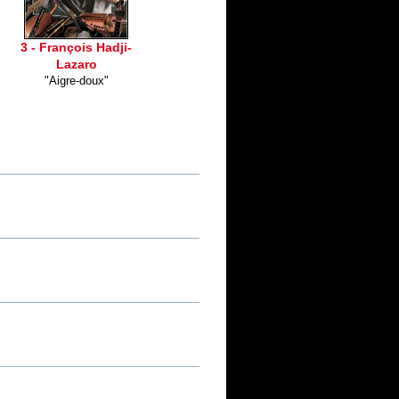
3 - François Hadji-
Lazaro
"Aigre-doux"