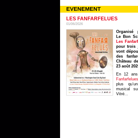
EVENEMENT
LES FANFARFELUES
01/06/2026
Organisé p
Le Bon Sc
Les Fanfar
pour trois 
vont dépou
des fanfa
Château de
23 août 202
En 12 ans
Fanfarfelue
plus qu’un
musical sur
Vitré...