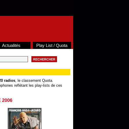
Actualités
Play List / Quota
20 radios
, le classement Quota.
phones reflétant les play-lists de ces
 2006