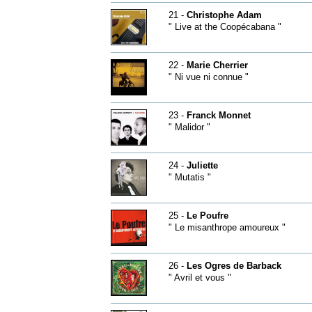
21 -
Christophe Adam
" Live at the Coopécabana "
22 -
Marie Cherrier
" Ni vue ni connue "
23 -
Franck Monnet
" Malidor "
24 -
Juliette
" Mutatis "
25 -
Le Poufre
" Le misanthrope amoureux "
26 -
Les Ogres de Barback
" Avril et vous "