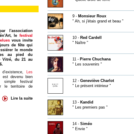
9 -
Monsieur Roux
" Ah, si j'étais grand et beau "
ar l'association
én'Art, le
festival
10 -
Red Cardell
felues
vous invite
" Naître "
jours de fête qui
ssiérer le monde
res au pied du
11 -
Pierre Chuchana
 Vitré, du 21 au
6.
" Les souvenirs "
 d’existence,
Les
s
est devenu bien
12 -
Geneviève Charlot
 simple festival
" Le présent intérieur "
 le territoire de
Lire la suite
13 -
Kandid
" Les premiers pas "
14 -
Siméo
" Envie "