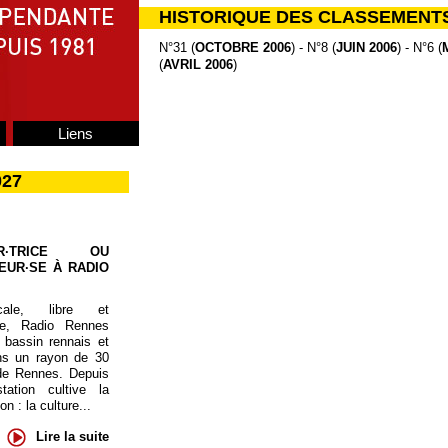
HISTORIQUE DES CLASSEMENT
N°31 (
OCTOBRE 2006
) - N°8 (
JUIN 2006
) - N°6 (
(
AVRIL 2006
)
Liens
027
UR·TRICE OU
EUR·SE À RADIO
cale, libre et
te, Radio Rennes
 bassin rennais et
ns un rayon de 30
de Rennes. Depuis
tation cultive la
 : la culture...
Lire la suite