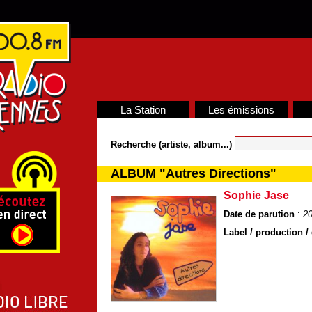
La Station
Les émissions
Recherche (artiste, album...)
ALBUM "Autres Directions"
Sophie Jase
Date de parution
:
2
Label / production / 