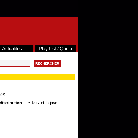
Actualités
Play List / Quota
006
distribution
: Le Jazz et la java