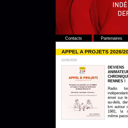
Contacts
Partenaires
APPEL A PROJETS 2026/2
02/06/2026
DEVIENS
ANIMATE
CHRONIQU
RENNES !
Radio lo
indépendan
émet sur le
au-delà, da
km autour 
1981, la s
même passion