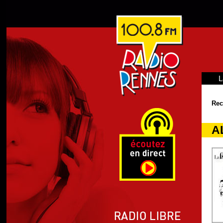
L
Rec
A