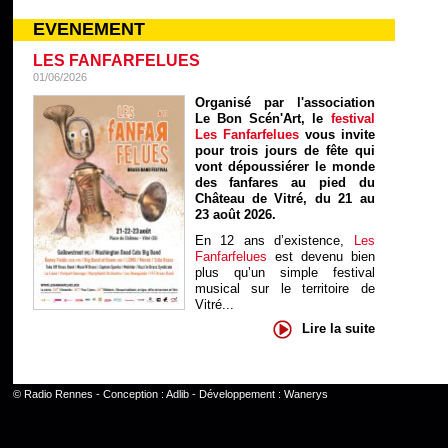
EVENEMENT
LES FANFARFELUES
01/06/2026
Organisé par l'association
Le Bon Scén'Art, le
festival
Les Fanfarfelues
vous invite
pour trois jours de fête qui
vont dépoussiérer le monde
des fanfares au pied du
Château de Vitré, du 21 au
23 août 2026.
En 12 ans d’existence,
Les
Fanfarfelues
est devenu bien
plus qu’un simple festival
musical sur le territoire de
Vitré...
Lire la suite
©
Radio Rennes
- Conception :
Adlib
- Développement :
Wanerys