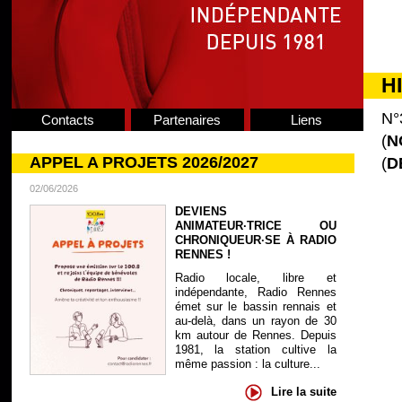
H
N°
Contacts
Partenaires
Liens
(
N
APPEL A PROJETS 2026/2027
(
D
02/06/2026
DEVIENS
ANIMATEUR·TRICE OU
CHRONIQUEUR·SE À RADIO
RENNES !
Radio locale, libre et
indépendante, Radio Rennes
émet sur le bassin rennais et
au-delà, dans un rayon de 30
km autour de Rennes. Depuis
1981, la station cultive la
même passion : la culture...
Lire la suite