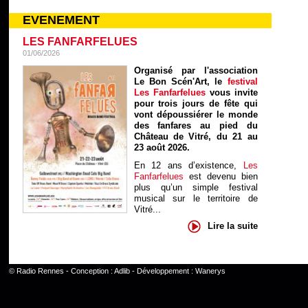
EVENEMENT
LES FANFARFELUES
01/06/2026
Organisé par l'association
Le Bon Scén'Art, le
festival
Les Fanfarfelues
vous invite
pour trois jours de fête qui
vont dépoussiérer le monde
des fanfares au pied du
Château de Vitré, du 21 au
23 août 2026.
En 12 ans d’existence,
Les
Fanfarfelues
est devenu bien
plus qu’un simple festival
musical sur le territoire de
Vitré...
Lire la suite
©
Radio Rennes
- Conception :
Adlib
- Développement :
Wanerys