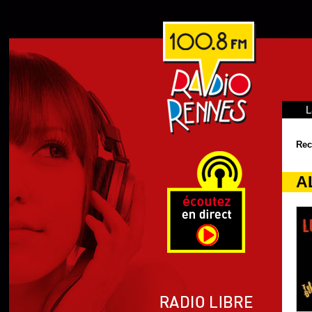
L
Rec
A