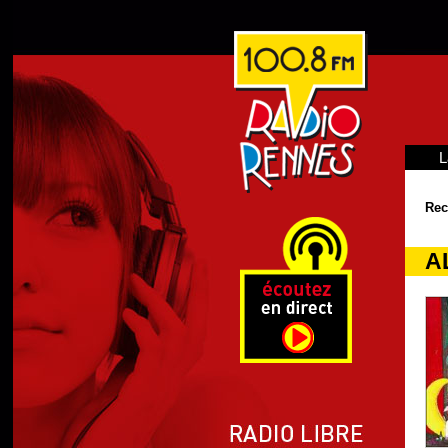
L
Rec
A