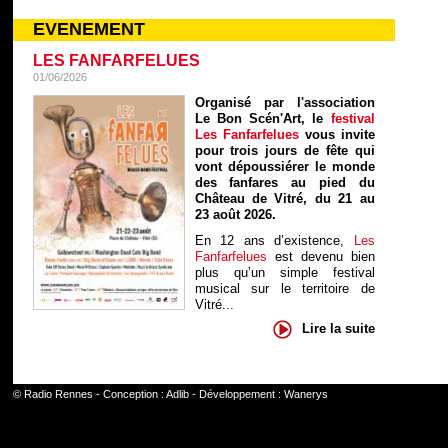
EVENEMENT
LES FANFARFELUES
01/06/2026
Organisé par l'association
Le Bon Scén'Art, le
festival
Les Fanfarfelues
vous invite
pour trois jours de fête qui
vont dépoussiérer le monde
des fanfares au pied du
Château de Vitré, du 21 au
23 août 2026.
En 12 ans d’existence,
Les
Fanfarfelues
est devenu bien
plus qu’un simple festival
musical sur le territoire de
Vitré...
Lire la suite
©
Radio Rennes
- Conception :
Adlib
- Développement :
Wanerys