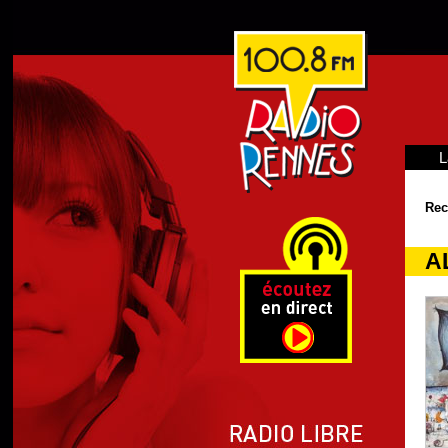
L
Rec
A