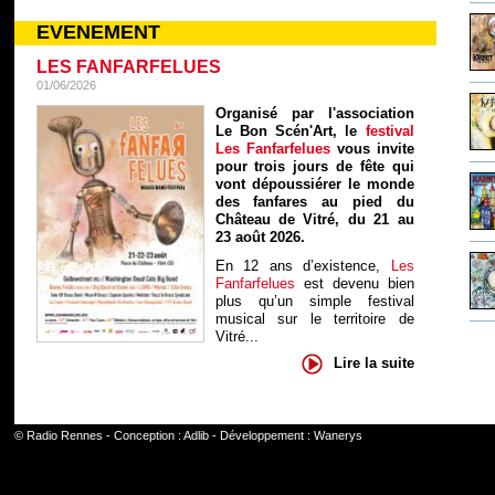
EVENEMENT
LES FANFARFELUES
01/06/2026
Organisé par l'association
Le Bon Scén'Art, le
festival
Les Fanfarfelues
vous invite
pour trois jours de fête qui
vont dépoussiérer le monde
des fanfares au pied du
Château de Vitré, du 21 au
23 août 2026.
En 12 ans d’existence,
Les
Fanfarfelues
est devenu bien
plus qu’un simple festival
musical sur le territoire de
Vitré...
Lire la suite
©
Radio Rennes
- Conception :
Adlib
- Développement :
Wanerys