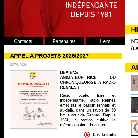
H
N°
Contacts
Partenaires
Liens
(
O
APPEL A PROJETS 2026/2027
02/06/2026
A
DEVIENS
ANIMATEUR·TRICE OU
CHRONIQUEUR·SE À RADIO
RENNES !
Radio locale, libre et
indépendante, Radio Rennes
émet sur le bassin rennais et
au-delà, dans un rayon de 30
km autour de Rennes. Depuis
1981, la station cultive la
même passion : la culture...
Lire la suite