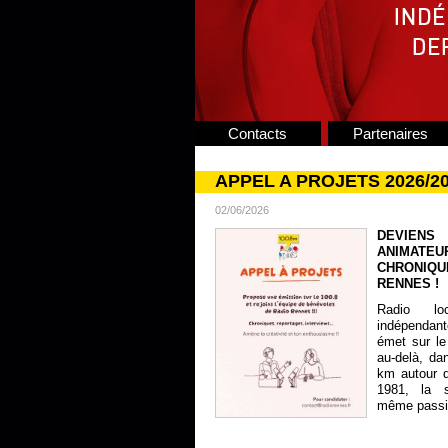
Contacts
Partenaires
APPEL A PROJETS 2026/2
02/06/2026
DEVIENS
ANIMATE
CHRONIQU
RENNES !
Radio lo
indépendan
émet sur le
au-delà, da
km autour 
1981, la s
même passion