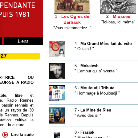
1 - Les Ogres de
2 - Miossec
Barback
"Ici-bas, ici même"
"Vous m'emmerdez !"
Liens
4 -
Ma Grand-Mère fait du vélo
" Oulala ! "
027
5 -
Mokaiesh
" L'amour qui s'invente "
UR·TRICE OU
EUR·SE À RADIO
6 -
Mouloudji Tribute
" Hommage à Mouloudji "
cale, libre et
te, Radio Rennes
 bassin rennais et
ns un rayon de 30
7 -
La Mine de Rien
de Rennes. Depuis
" Avec des si "
tation cultive la
 : la culture...
8 -
Frasiak
Lire la suite
" Mon Béranger... "