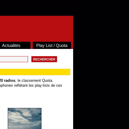
Actualités
Play List / Quota
20 radios
, le classement Quota.
phones reflétant les play-lists de ces