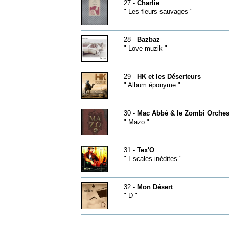
27 -
Charlie
" Les fleurs sauvages "
28 -
Bazbaz
" Love muzik "
29 -
HK et les Déserteurs
" Album éponyme "
30 -
Mac Abbé & le Zombi Orches
" Mazo "
31 -
Tex'O
" Escales inédites "
32 -
Mon Désert
" D "