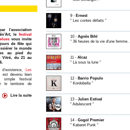
9 -
Ernest
" Les contes défaits "
ar l'association
én'Art, le
festival
10 -
Agnès Bihl
felues
vous invite
" 36 heures de la vie d'une femme..
jours de fête qui
ssiérer le monde
res au pied du
11 -
Alcaz
 Vitré, du 21 au
6.
" Là sous la lune "
 d’existence,
Les
s
est devenu bien
12 -
Barrio Populo
 simple festival
" Kordobella "
 le territoire de
Lire la suite
13 -
Julien Estival
" Adulescent "
14 -
Gogol Premier
" Kabaret Punk "