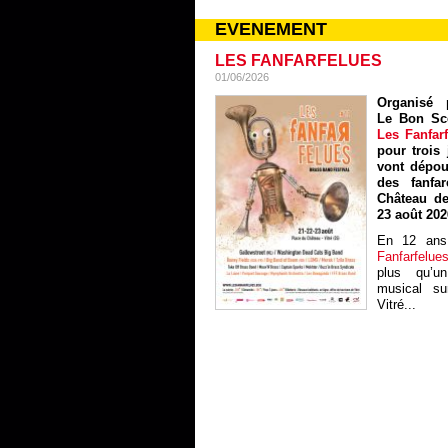
EVENEMENT
LES FANFARFELUES
01/06/2026
Organisé p
Le Bon Sc
Les Fanfar
pour trois 
vont dépou
des fanfa
Château de
23 août 202
En 12 ans
Fanfarfelue
plus qu’un
musical sur
Vitré...