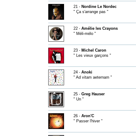
21 -
Nordine Le Nordec
" Ça s'arrange pas "
22 -
Amélie les Crayons
" Méli-mélo "
23 -
Michel Caron
" Les vieux garçons "
24 -
Anoki
" Ad vitam aeternam "
25 -
Greg Hauser
" Un "
26 -
Aron'C
" Passer l'hiver "