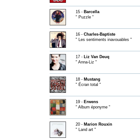
15 -
Barcella
" Puzzle "
16 -
Charles-Baptiste
" Les sentiments inavouables "
17 -
Liz Van Deuq
" Anna-Liz "
18 -
Mustang
" Écran total "
19 -
Erwens
" Album éponyme "
20 -
Marion Rouxin
" Land art "