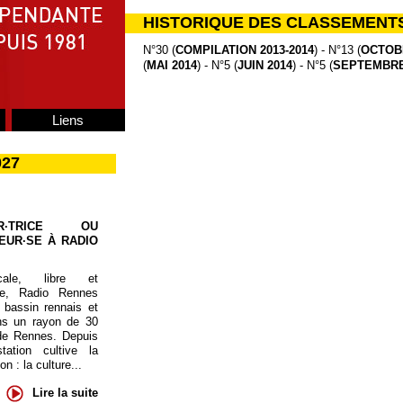
HISTORIQUE DES CLASSEMENT
N°30 (
COMPILATION 2013-2014
) - N°13 (
OCTOB
(
MAI 2014
) - N°5 (
JUIN 2014
) - N°5 (
SEPTEMBRE
Liens
027
UR·TRICE OU
EUR·SE À RADIO
cale, libre et
te, Radio Rennes
 bassin rennais et
ns un rayon de 30
de Rennes. Depuis
tation cultive la
 : la culture...
Lire la suite