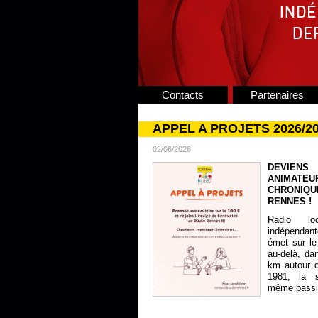
Contacts
Partenaires
APPEL A PROJETS 2026/2
02/06/2026
DEVIENS
ANIMATE
CHRONIQU
RENNES !
Radio lo
indépendan
émet sur le
au-delà, da
km autour 
1981, la s
même passion