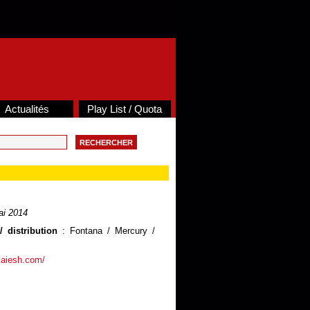
Actualités
Play List / Quota
i 2014
 distribution
: Fontana / Mercury /
kaiesh.com/