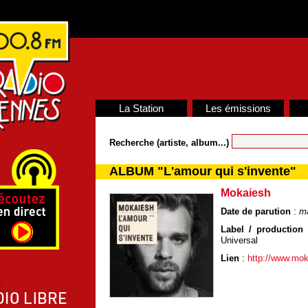
La Station
Les émissions
Recherche (artiste, album...)
ALBUM "L'amour qui s'invente"
Mokaiesh
Date de parution
:
ma
Label / production /
Universal
Lien
:
http://www.mo