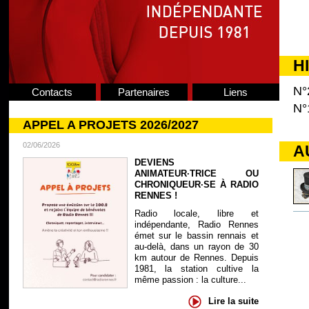
H
N°
Contacts
Partenaires
Liens
N°
APPEL A PROJETS 2026/2027
02/06/2026
A
DEVIENS
ANIMATEUR·TRICE OU
CHRONIQUEUR·SE À RADIO
RENNES !
Radio locale, libre et
indépendante, Radio Rennes
émet sur le bassin rennais et
au-delà, dans un rayon de 30
km autour de Rennes. Depuis
1981, la station cultive la
même passion : la culture...
Lire la suite