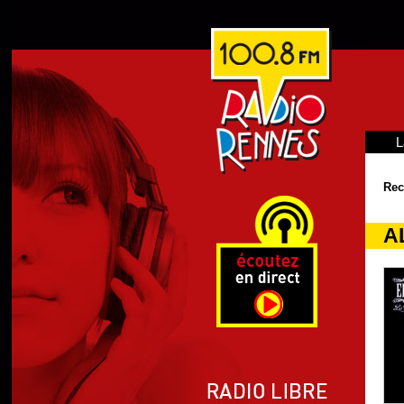
L
Rec
A