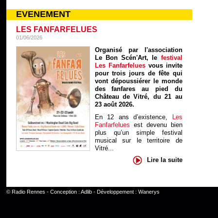
EVENEMENT
LES FANFARFELUES
01/06/2026
Organisé par l'association
Le Bon Scén'Art, le
festival
Les Fanfarfelues
vous invite
pour trois jours de fête qui
vont dépoussiérer le monde
des fanfares au pied du
Château de Vitré, du 21 au
23 août 2026.
En 12 ans d’existence,
Les
Fanfarfelues
est devenu bien
plus qu’un simple festival
musical sur le territoire de
Vitré...
Lire la suite
©
Radio Rennes
- Conception :
Adlib
- Développement :
Wanerys