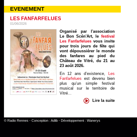
EVENEMENT
LES FANFARFELUES
01/06/2026
Organisé par l'association
Le Bon Scén'Art, le
festival
Les Fanfarfelues
vous invite
pour trois jours de fête qui
vont dépoussiérer le monde
des fanfares au pied du
Château de Vitré, du 21 au
23 août 2026.
En 12 ans d’existence,
Les
Fanfarfelues
est devenu bien
plus qu’un simple festival
musical sur le territoire de
Vitré...
Lire la suite
©
Radio Rennes
- Conception :
Adlib
- Développement :
Wanerys