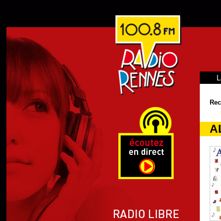
L
Rec
A