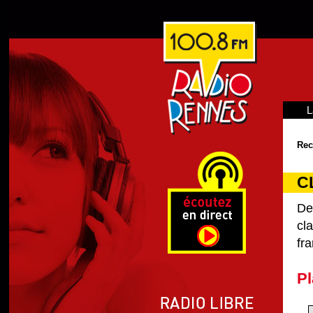
L
Rec
C
De
cl
fra
Pl