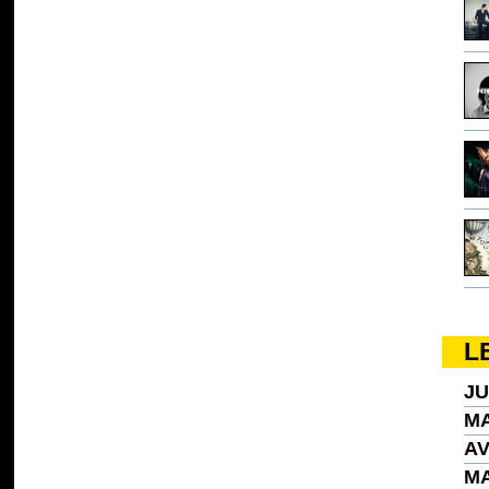
L
JU
MA
AV
MA