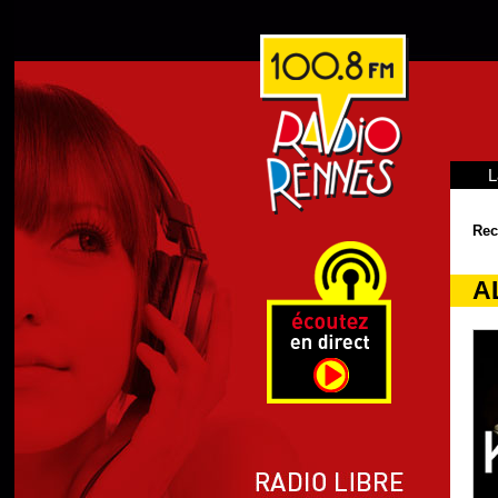
L
Rec
A