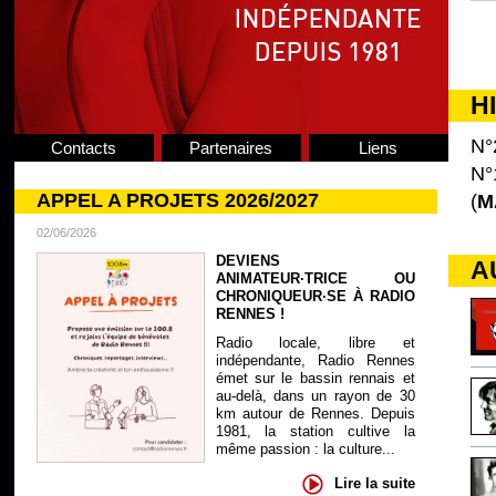
H
N°
Contacts
Partenaires
Liens
N°
APPEL A PROJETS 2026/2027
(
M
02/06/2026
DEVIENS
A
ANIMATEUR·TRICE OU
CHRONIQUEUR·SE À RADIO
RENNES !
Radio locale, libre et
indépendante, Radio Rennes
émet sur le bassin rennais et
au-delà, dans un rayon de 30
km autour de Rennes. Depuis
1981, la station cultive la
même passion : la culture...
Lire la suite