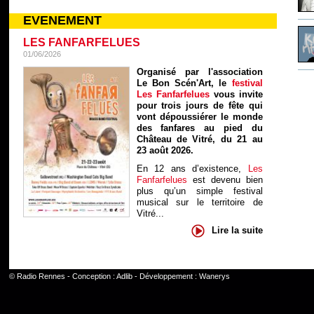
EVENEMENT
LES FANFARFELUES
01/06/2026
Organisé par l'association
Le Bon Scén'Art, le
festival
Les Fanfarfelues
vous invite
pour trois jours de fête qui
vont dépoussiérer le monde
des fanfares au pied du
Château de Vitré, du 21 au
23 août 2026.
En 12 ans d’existence,
Les
Fanfarfelues
est devenu bien
plus qu’un simple festival
musical sur le territoire de
Vitré...
Lire la suite
©
Radio Rennes
- Conception :
Adlib
- Développement :
Wanerys