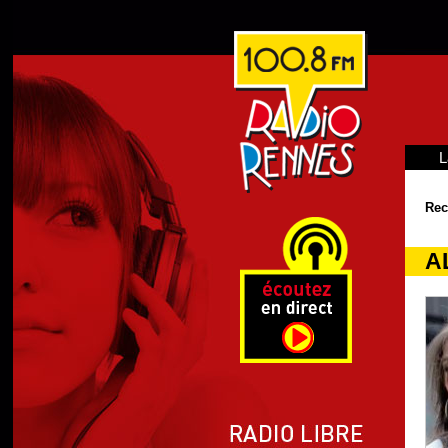
L
Rec
A