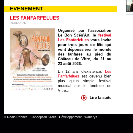
EVENEMENT
LES FANFARFELUES
01/06/2026
Organisé par l'association
Le Bon Scén'Art, le
festival
Les Fanfarfelues
vous invite
pour trois jours de fête qui
vont dépoussiérer le monde
des fanfares au pied du
Château de Vitré, du 21 au
23 août 2026.
En 12 ans d’existence,
Les
Fanfarfelues
est devenu bien
plus qu’un simple festival
musical sur le territoire de
Vitré...
Lire la suite
©
Radio Rennes
- Conception :
Adlib
- Développement :
Wanerys