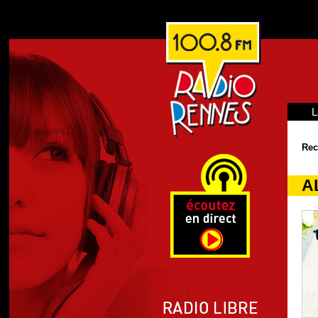
L
Rec
A