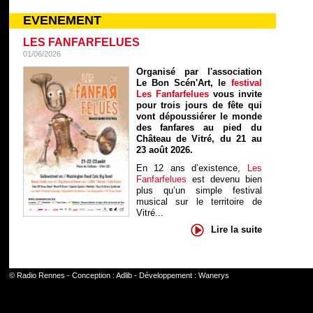
EVENEMENT
LES FANFARFELUES
01/06/2026
Organisé par l'association
Le Bon Scén'Art, le
festival
Les Fanfarfelues
vous invite
pour trois jours de fête qui
vont dépoussiérer le monde
des fanfares au pied du
Château de Vitré, du 21 au
23 août 2026.
En 12 ans d’existence,
Les
Fanfarfelues
est devenu bien
plus qu’un simple festival
musical sur le territoire de
Vitré...
Lire la suite
©
Radio Rennes
- Conception :
Adlib
- Développement :
Wanerys