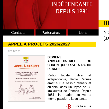
H
N°
Contacts
Partenaires
Liens
(
J
APPEL A PROJETS 2026/2027
02/06/2026
DEVIENS
ANIMATEUR·TRICE OU
CHRONIQUEUR·SE À RADIO
RENNES !
Radio locale, libre et
indépendante, Radio Rennes
émet sur le bassin rennais et
au-delà, dans un rayon de 30
km autour de Rennes. Depuis
1981, la station cultive la
même passion : la culture...
Lire la suite