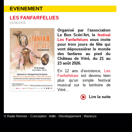
EVENEMENT
LES FANFARFELUES
01/06/2026
Organisé par l'association
Le Bon Scén'Art, le
festival
Les Fanfarfelues
vous invite
pour trois jours de fête qui
vont dépoussiérer le monde
des fanfares au pied du
Château de Vitré, du 21 au
23 août 2026.
En 12 ans d’existence,
Les
Fanfarfelues
est devenu bien
plus qu’un simple festival
musical sur le territoire de
Vitré...
Lire la suite
©
Radio Rennes
- Conception :
Adlib
- Développement :
Wanerys