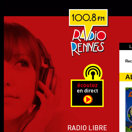
L
Rec
AL