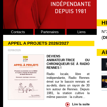
H
N°
Contacts
Partenaires
Liens
(
D
APPEL A PROJETS 2026/2027
02/06/2026
A
DEVIENS
ANIMATEUR·TRICE OU
CHRONIQUEUR·SE À RADIO
RENNES !
Radio locale, libre et
indépendante, Radio Rennes
émet sur le bassin rennais et
au-delà, dans un rayon de 30
km autour de Rennes. Depuis
1981, la station cultive la
même passion : la culture...
Lire la suite