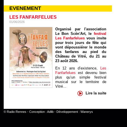
EVENEMENT
LES FANFARFELUES
01/06/2026
Organisé par l'association
Le Bon Scén'Art, le
festival
Les Fanfarfelues
vous invite
pour trois jours de fête qui
vont dépoussiérer le monde
des fanfares au pied du
Château de Vitré, du 21 au
23 août 2026.
En 12 ans d’existence,
Les
Fanfarfelues
est devenu bien
plus qu’un simple festival
musical sur le territoire de
Vitré...
Lire la suite
©
Radio Rennes
- Conception :
Adlib
- Développement :
Wanerys