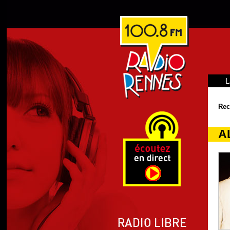
L
Rec
A