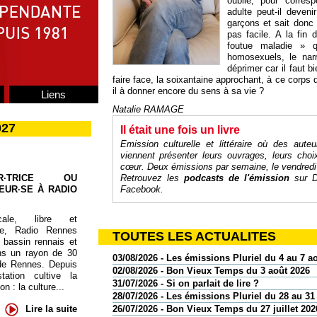
oublié, pour corres
adulte peut-il deven
garçons et sait donc 
pas facile. A la fin
foutue maladie » q
homosexuels, le narr
déprimer car il faut 
faire face, la soixantaine approchant, à ce corps q
il à donner encore du sens à sa vie ?
Liens
Natalie RAMAGE
027
Il était une fois un livre
Emission culturelle et littéraire où des auteu
viennent présenter leurs ouvrages, leurs cho
cœur
. Deux émissions par semaine, le vendredi
UR·TRICE OU
Retrouvez les
podcasts de l'émission
sur
D
EUR·SE À RADIO
Facebook
.
cale, libre et
te, Radio Rennes
TOUTES LES ACTUALITES
 bassin rennais et
ns un rayon de 30
03/08/2026 - Les émissions Pluriel du 4 au 7 a
de Rennes. Depuis
02/08/2026 - Bon Vieux Temps du 3 août 2026
tation cultive la
31/07/2026 - Si on parlait de lire ?
 : la culture...
28/07/2026 - Les émissions Pluriel du 28 au 31 
Lire la suite
26/07/2026 - Bon Vieux Temps du 27 juillet 202