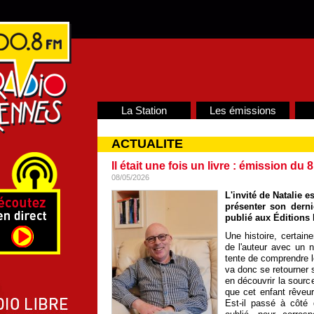
La Station
Les émissions
ACTUALITE
Il était une fois un livre : émission du 
08/05/2026
L'invité de Natalie 
présenter son der
publié aux Éditions 
Une histoire, certain
de l'auteur avec un n
tente de comprendre l
va donc se retourner 
en découvrir la sourc
que cet enfant rêveur,
Est-il passé à côté