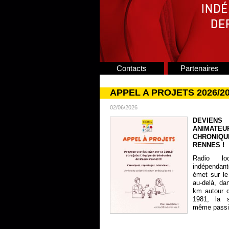
Contacts
Partenaires
APPEL A PROJETS 2026/2
02/06/2026
DEVIENS
ANIMATE
CHRONIQU
RENNES !
Radio lo
indépendan
émet sur le
au-delà, da
km autour 
1981, la s
même passion