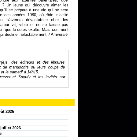
pondre aux attentes parentales, quel
ir ? Un jeune qui découvre aimer les
qu'il se prépare à une vie qui ne sera
 de ces années 1980, où rôde « cette
ui s'avérera dévastatrice chez les
ateur vit, vibre et ne se laisse pas
bien que le corps exulte. Mais comment
ui décline inéluctablement ? Arrivera-t-
r(e)s, des éditeurs et des libraires
ix de manuscrits ou leurs coups de
 et le samedi à 14h15.
eezer
et
Spotify
et les invités sur
oût 2026
juillet 2026
6