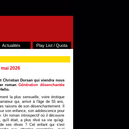
Actualités
Play List / Quota
8 mai 2026
est Christian Dorsan qui viendra nous
nier roman
Génération désenchantée
Hello.
ement la plus sensuelle, voire érotique
arrateur qui, arrivé à l'âge de 55 ans,
es raisons de son désenchantement. Il
sur son enfance, son adolescence pour
e. Un roman introspectif où il découvre
 qu'il était, a plus rêvé sa vie qu'agi.
 de ses rêves ? Cet enfant qui s'est